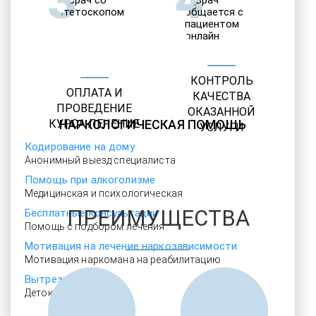
3
4
КОНТРОЛЬ
ОПЛАТА И
КАЧЕСТВА
ПРОВЕДЕНИЕ
ОКАЗАННОЙ
КУРСА ЛЕЧЕНИЕ
НАРКОЛОГИЧЕСКАЯ ПОМОЩЬ
УСЛУГИ
Кодирование на дому
Анонимный выезд специалиста
Помощь при алкоголизме
Медицинская и психологическая
ПРЕИМУЩЕСТВА
Бесплатные консультации
Помощь с подбором лечения
Мотивация на лечение наркозависимости
Мотивация наркомана на реабилитацию
Вытрезвитель
Детокс в стационаре