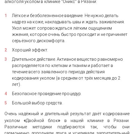
алкоголя уколом в клинике "Оникс" в Рязани:
Лёгкое и безболезненное введение. Не нужно делать
надрез на коже, накладывать швы и ждать заживления.
Укол может сопровождаться лёгким ощущением
жжения, которое очень быстро проходит и не причиняет
серьёзного дискомфорта.
Хороший эффект.
Длительное действие. Активное вещество равномерно
распределяется по клеткам и тканям и работает в
течение всего заявленного периода действия
кодирования уколом (в среднем от трёх месяцев до 2
лет).
Безопасное проведение процедур.
Большой выбор средств.
Очень надёжный и длительный результат даёт кодирование
«
»
уколом
Двойной блок
в нашей клинике в Рязани.
Различные методики подбираются так, чтобы они
гармонично дополняли друга и усиливали запретительный