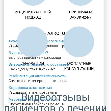
ИНДИВИДУАЛЬНЫЙ
ПРИНИМАЕМ
ПОДХОД
ЗАЯВКИ24/7
ЛЕЧЕНИЕ АЛКОГОЛИЗМА
Лечение женского алкоголизма
Индивидуально подобранная терапия
Выезд нарколога 24/7
Быстрое прибытие медпомощи
ИННОВАЦИИ
БЕСПЛАТНЫЕ
Выводим из запойного состояния
КОНСУЛЬТАЦИИ
Как на дому, так и в клинике
Реабилитация алкозависимости
Самые квалифицированные врачи
Кодировка алкоголизма
Индивидуальные программы
Видеоотзывы
Мероприятия детоксикации
Оперативная врачебная помощь
пациентов о лечении