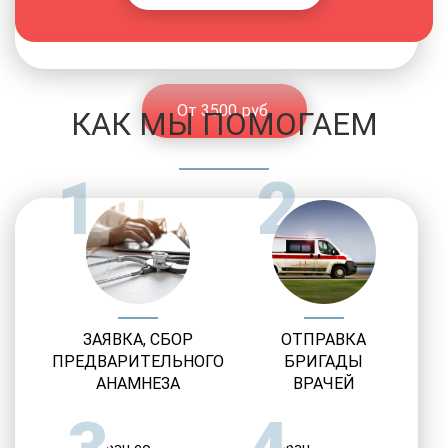
Мировые методы лечения
От 3500 руб.
КАК МЫ ПОМОГАЕМ
1
2
ЗАЯВКА, СБОР
ОТПРАВКА
ПРЕДВАРИТЕЛЬНОГО
БРИГАДЫ
АНАМНЕЗА
ВРАЧЕЙ