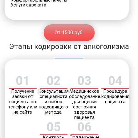
Комфортабельные палаты
Услуги адвоката
От 1500 руб.
Этапы кодировки от алкоголизма
01
02
03
04
Получение
Консультация
Медицинское
Процедура
заявки от
специалиста
обследование
кодирования
пациента по
и выбор
для оценки
пациента
телефону или
подходящего
состояния
на сайте
метода
здоровья
пациента
05
06
Контроль
Поддержание