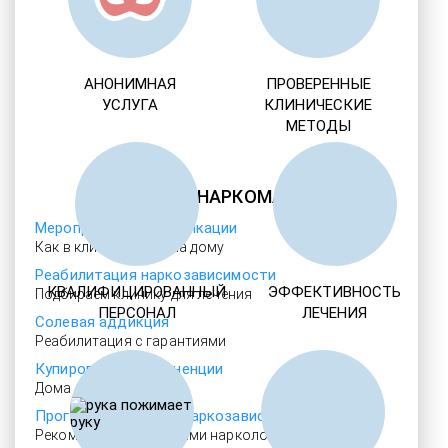
АНОНИМНАЯ
ПРОВЕРЕННЫЕ
УСЛУГА
КЛИНИЧЕСКИЕ
МЕТОДЫ
ЛЕЧЕНИЕ НАРКОМАНИИ
Мероприятия детоксикации
Как в клинике, так и на дому
Реабилитация наркозависимости
КВАЛИФИЦИРОВАННЫЙ
ЭФФЕКТИВНОСТЬ
Подбираем клинику для лечения
ПЕРСОНАЛ
ЛЕЧЕНИЯ
Солевая аддикция
Реабилитация с гарантиями
Купирование абстиненции
Дома или в больнице
Программы лечения наркозависимости
Рекомендовано лучшими наркологами