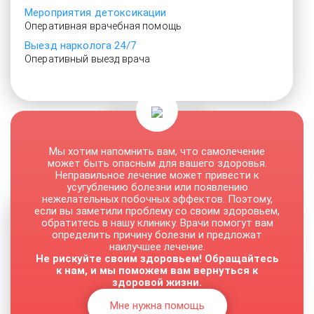
Мероприятия детоксикации
Оперативная врачебная помощь
Выезд нарколога 24/7
Оперативный выезд врача
От 3000 руб.
Мы хотим напомнить вам, что самолечение
может быть опасным для вашего здоровья.
Неправильное лечение может привести к
усугублению болезни или появлению
нежелательных побочных эффектов. Поэтому,
если вы заметили проблему со своим здоровьем,
обратитесь в нашу клинику. Врачи помогут вам
определить причину болезни и предложат
наилучшее лечение.
Не рискуйте своим здоровьем! Обращайтесь
к нам, и мы поможем вам вернуться к
здоровой жизни.
Мне нужна помощь