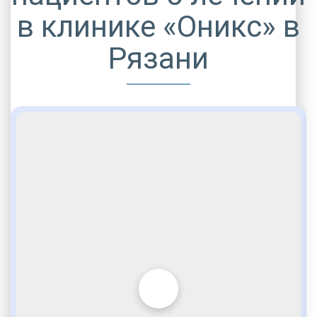
в клинике «Оникс» в
Рязани
НАРКОЛОГИЧЕСКАЯ ПОМОЩЬ
Помощь при алкоголизме
Медицинская и психологическая
Бесплатные консультации
Индивидуальная работа по заявке
Мотивация на лечение наркозависимости
Мотивация наркомана на реабилитацию
Вытрезвитель
Детокс в стационаре
Кодирование на дому
Домашнее посещение врача