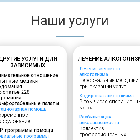
Наши услуги
ДРУГИЕ УСЛУГИ ДЛЯ
ЛЕЧЕНИЕ АЛКОГОЛИЗ
ЗАВИСИМЫХ
Лечение женского
алкоголизма
нимательное отношение
Персональные методики
пытные медики
удомания
при оказании услуг
о статье 228
Кодировка алкоголизма
громания
В том числе операционн
омфортабельные палаты
методы
тационарная помощь
овременное
Реабилитация
борудование
алкозависимости
Коллектив
IP программы помощи
профессиональных
оциальные программы