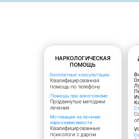
НАРКОЛОГИЧЕСКАЯ
ПОМОЩЬ
В
Бесплатные консультации
О
Квалифицированная
Л
помощь по телефону
П
Помощь при алкоголизме
И
Продвинутые методики
К
лечения
С
С
Мотивация на лечение
о
наркозависимости
Квалифицированные
V
психологи с даром
С