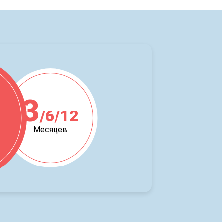
3
/6/12
ж
Месяцев