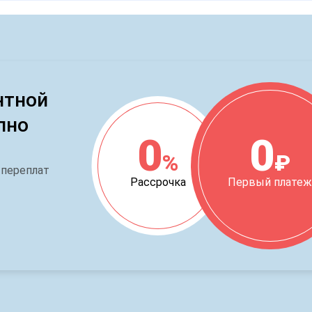
нтной
пно
0
0
%
₽
 переплат
Рассрочка
Первый плате