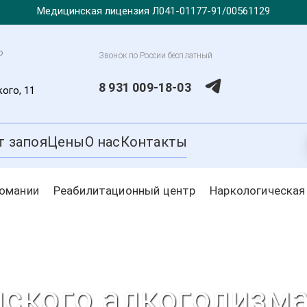
Медицинская лицензия Л041-01177-91/00561129
о
Звонок по России бесплатный
8 931 009-18-03
ого, 11
т запоя
Цены
О нас
Контакты
комании
Реабилитационный центр
Наркологическая
ского алкоголизм