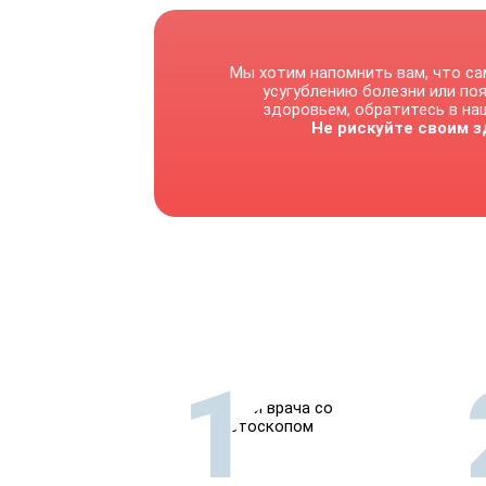
Мы хотим напомнить вам, что са
усугублению болезни или по
здоровьем, обратитесь в наш
Не рискуйте своим з
1