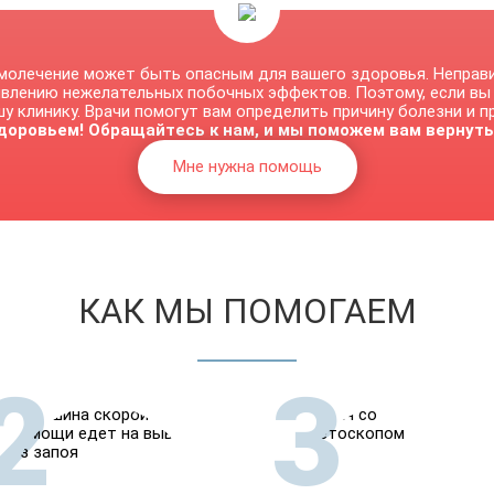
молечение может быть опасным для вашего здоровья. Неправ
явлению нежелательных побочных эффектов. Поэтому, если вы
у клинику. Врачи помогут вам определить причину болезни и 
доровьем! Обращайтесь к нам, и мы поможем вам вернуть
Мне нужна помощь
КАК МЫ ПОМОГАЕМ
2
3