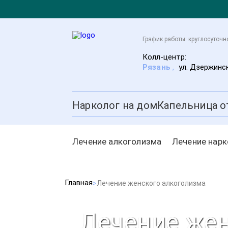
График работы: круглосуточн
Колл-центр:
Рязань
,
ул. Дзержинск
Нарколог на дом
Капельница о
Лечение алкоголизма
Лечение нар
Главная
Лечение женского алкоголизма
Лечение жен