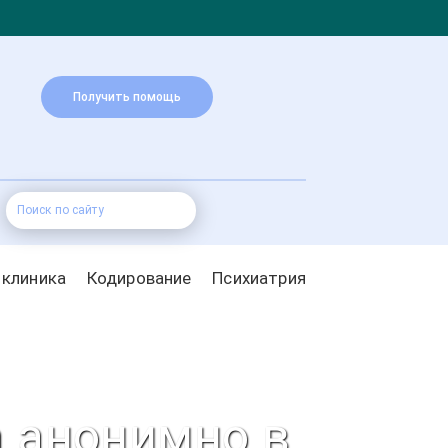
Получить помощь
 клиника
Кодирование
Психиатрия
а анонимно в