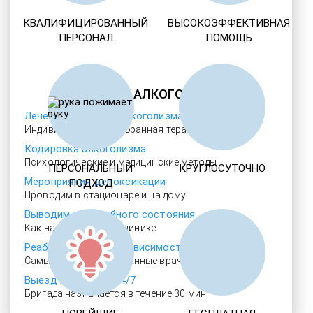
КВАЛИФИЦИРОВАННЫЙ
ВЫСОКОЭФФЕКТИВНАЯ
ПЕРСОНАЛ
ПОМОЩЬ
ЛЕЧЕНИЕ АЛКОГОЛИЗМА
Лечение женского алкоголизма
Индивидуально подобранная терапия
Кодировка алкоголизма
Психологические и медицинские методы
ПЕРСОНАЛЬНЫЙ
КРУГЛОСУТОЧНО
Мероприятия детоксикации
ПОДХОД
Проводим в стационаре и на дому
Выводим из запойного состояния
Как на дому, так и в клинике
Реабилитация алкозависимости
Самые квалифицированные врачи
Выезд нарколога 24/7
Бригада назначается в течение 30 мин