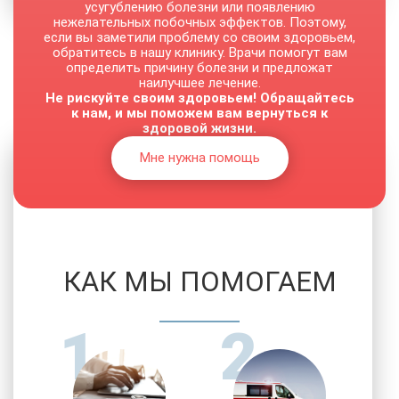
усугублению болезни или появлению
нежелательных побочных эффектов. Поэтому,
если вы заметили проблему со своим здоровьем,
обратитесь в нашу клинику. Врачи помогут вам
От 1500 руб.
определить причину болезни и предложат
наилучшее лечение.
Не рискуйте своим здоровьем! Обращайтесь
к нам, и мы поможем вам вернуться к
здоровой жизни.
Мне нужна помощь
КАК МЫ ПОМОГАЕМ
1
2