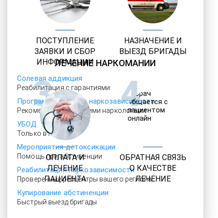
ПОСТУПЛЕНИЕ
НАЗНАЧЕНИЕ И
ЗАЯВКИ И СБОР
ВЫЕЗД БРИГАДЫ
ИНФОРМАЦИИ
ЛЕЧЕНИЕ НАРКОМАНИИ
3
4
Солевая аддикция
Реабилитация с гарантиями
Программы лечения наркозависимости
Рекомендовано лучшими наркологами
УБОД
Только в клинике
Мероприятия детоксикации
Помощь при абстиненции
ОПЛАТА И
ОБРАТНАЯ СВЯЗЬ
ЛЕЧЕНИЕ
О КАЧЕСТВЕ
Реабилитация наркозависимости
ПАЦИЕНТА
ЛЕЧЕНИЕ
Проверенные ребцентры вашего региона
Купирование абстиненции
Быстрый выезд бригады