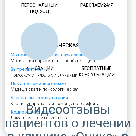
ПЕРСОНАЛЬНЫЙ
РАБОТАЕМ24/7
ПОДХОД
НАРКОЛОГИЧЕСКАЯ ПОМОЩЬ
Мотивация на лечение наркозависимости
Мотивация наркомана на реабилитацию
ИННОВАЦИИ
БЕСПЛАТНЫЕ
Вытрезвитель
КОНСУЛЬТАЦИИ
Поможем с тяжелыми случаями
Помощь при алкоголизме
Медицинская и психологическая
Бесплатные консультации
Квалифицированная помощь по телефону
Видеоотзывы
Кодирование на дому
Домашнее посещение врача
пациентов о лечении