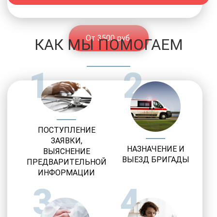
От 3500 руб.
КАК МЫ ПОМОГАЕМ
1
2
ПОСТУПЛЕНИЕ
ЗАЯВКИ,
НАЗНАЧЕНИЕ И
ВЫЯСНЕНИЕ
ВЫЕЗД БРИГАДЫ
ПРЕДВАРИТЕЛЬНОЙ
ИНФОРМАЦИИ
3
4