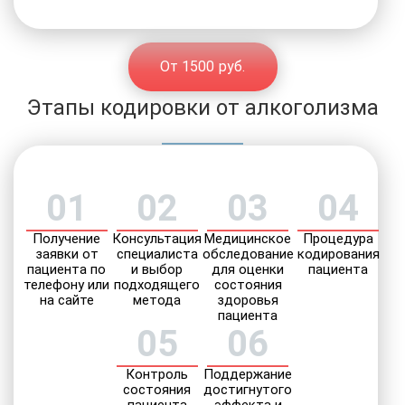
От 1500 руб.
Этапы кодировки от алкоголизма
01
02
03
04
Получение
Консультация
Медицинское
Процедура
заявки от
специалиста
обследование
кодирования
пациента по
и выбор
для оценки
пациента
телефону или
подходящего
состояния
на сайте
метода
здоровья
пациента
05
06
Контроль
Поддержание
состояния
достигнутого