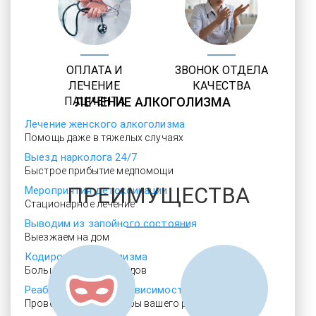
ОПЛАТА И
ЗВОНОК ОТДЕЛА
ЛЕЧЕНИЕ
КАЧЕСТВА
ПАЦИЕНТА
ЛЕЧЕНИЕ АЛКОГОЛИЗМА
Лечение женского алкоголизма
Помощь даже в тяжелых случаях
Выезд нарколога 24/7
Быстрое прибытие медпомощи
ПРЕИМУЩЕСТВА
Мероприятия детоксикации
Стационарное лечение
Выводим из запойного состояния
Выезжаем на дом
Кодировка алкоголизма
Большой спектр методов
Реабилитация алкозависимости
Проверенные ребцентры вашего региона