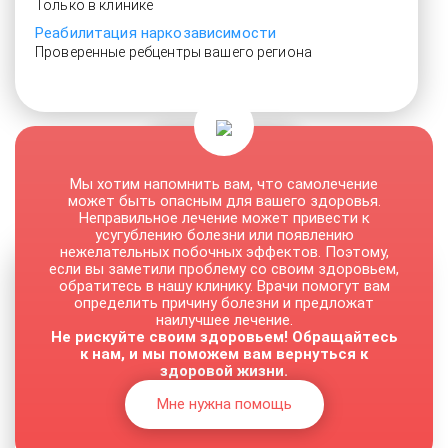
Только в клинике
Реабилитация наркозависимости
Проверенные ребцентры вашего региона
От 3500 руб.
Мы хотим напомнить вам, что самолечение
может быть опасным для вашего здоровья.
Неправильное лечение может привести к
усугублению болезни или появлению
нежелательных побочных эффектов. Поэтому,
если вы заметили проблему со своим здоровьем,
обратитесь в нашу клинику. Врачи помогут вам
определить причину болезни и предложат
наилучшее лечение.
Не рискуйте своим здоровьем! Обращайтесь
к нам, и мы поможем вам вернуться к
здоровой жизни.
Мне нужна помощь