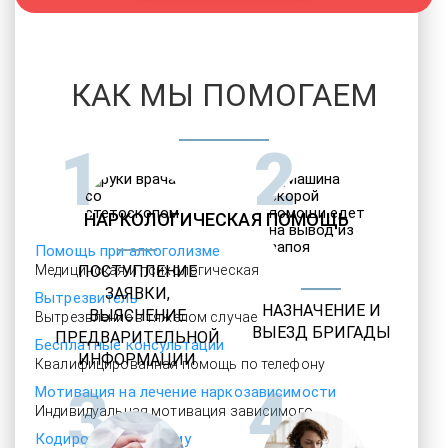
КАК МЫ ПОМОГАЕМ
1
2
НАРКОЛОГИЧЕСКАЯ ПОМОЩЬ
Помощь при алкоголизме
Медицинская и психологическая
ПОСТУПЛЕНИЕ
ЗАЯВКИ,
Вытрезвитель
НАЗНАЧЕНИЕ И
ВЫЯСНЕНИЕ
Вытрезвление в тяжелом случае
ВЫЕЗД БРИГАДЫ
ПРЕДВАРИТЕЛЬНОЙ
Бесплатные консультации
ИНФОРМАЦИИ
Квалифицированная помощь по телефону
3
4
Мотивация на лечение наркозависимости
Индивидуальная мотивация зависимого
Кодирование на дому