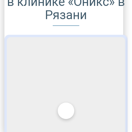
в клинике «Оникс» в
Рязани
ДРУГИЕ УСЛУГИ ДЛЯ ЗАВИСИМЫХ
Опытные медики
Внимательное отношение
По статье 228
Стационарная помощь
Врачебное наблюдение
Лудомания
Игромания
VIP программы помощи
Социальные программы
Полноценный возврат в социум
Комфортабельные палаты
Услуги адвоката