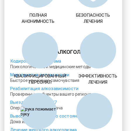
ПОЛНАЯ
БЕЗОПАСНОСТЬ
АНОНИМНОСТЬ
ЛЕЧЕНИЯ
ЛЕЧЕНИЕ АЛКОГОЛИЗМА
Кодировка алкоголизма
Психологические и медицинские методы
Мероприятия детоксикации
КВАЛИФИЦИРОВАННЫЙ
ЭФФЕКТИВНОСТЬ
Быстрое улучшение самочувствия
ПЕРСОНАЛ
ЛЕЧЕНИЯ
Реабилитация алкозависимости
Проверенные ребцентры вашего региона
Выезд нарколога 24/7
Оперативный выезд врача
Выводим из запойного состояния
Дома или в больнице
Лечение женского алкоголизма