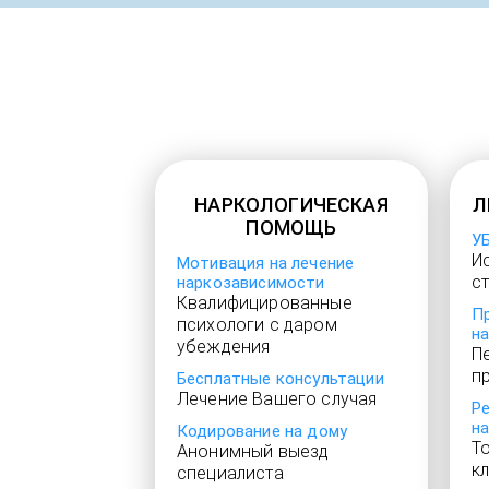
НАРКОЛОГИЧЕСКАЯ
Л
ПОМОЩЬ
У
И
Мотивация на лечение
с
наркозависимости
Квалифицированные
П
психологи с даром
н
убеждения
П
п
Бесплатные консультации
Лечение Вашего случая
Р
н
Кодирование на дому
Т
Анонимный выезд
к
специалиста