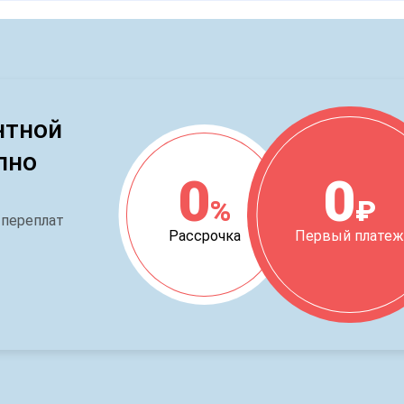
нтной
пно
0
0
%
₽
 переплат
Рассрочка
Первый плате