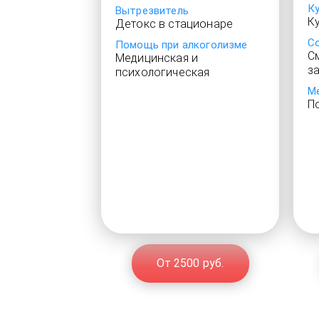
К
Вытрезвитель
К
Детокс в стационаре
С
Помощь при алкоголизме
С
Медицинская и
з
психологическая
М
П
От 2500 руб.