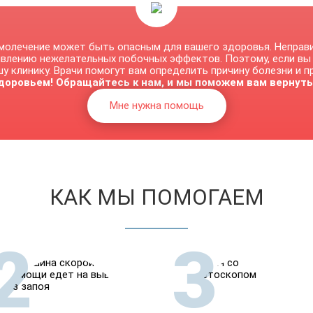
молечение может быть опасным для вашего здоровья. Неправ
явлению нежелательных побочных эффектов. Поэтому, если вы
у клинику. Врачи помогут вам определить причину болезни и 
доровьем! Обращайтесь к нам, и мы поможем вам вернуть
Мне нужна помощь
КАК МЫ ПОМОГАЕМ
2
3