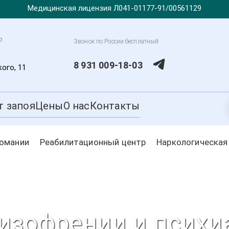
Медицинская лицензия Л041-01177-91/00561129
о
Звонок по России бесплатный
8 931 009-18-03
ого, 11
т запоя
Цены
О нас
Контакты
комании
Реабилитационный центр
Наркологическая
изофрении и психи