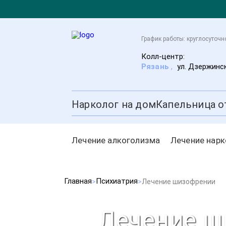
График работы: круглосуточн
Колл-центр:
Рязань
,
ул. Дзержинск
Нарколог на дом
Капельница о
Лечение алкоголизма
Лечение нар
Главная
Психиатрия
Лечение шизофрении
Лечение ш