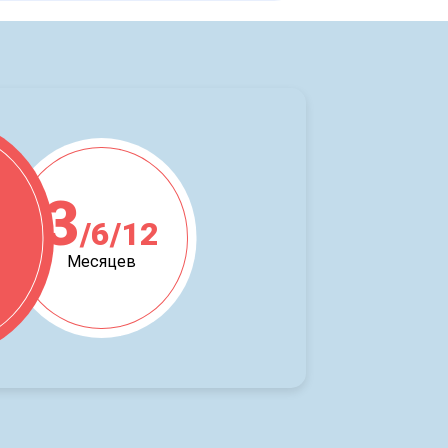
3
/6/12
ж
Месяцев