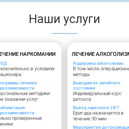
Наши услуги
ЕЧЕНИЕ НАРКОМАНИИ
ЛЕЧЕНИЕ АЛКОГОЛИЗ
БОД
Кодировка алкоголизма
сключительно в условиях
В том числе операционн
тационара
методы
рограммы лечения
Выводим из запойного
аркозависимости
состояния
ерсональные методики
Индивидуальный курс
ри оказании услуг
детокса
еабилитация
Выезд нарколога 24/7
аркозависимости
Бригада назначается в
олько проверенные
течение 30 мин
линики
Мероприятия детоксикац