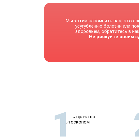
Мы хотим напомнить вам, что са
усугублению болезни или по
здоровьем, обратитесь в наш
Не рискуйте своим з
1