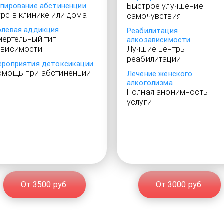
упирование абстиненции
Быстрое улучшение
урс в клинике или дома
самочувствия
олевая аддикция
Реабилитация
мертельный тип
алкозависимости
ависимости
Лучшие центры
реабилитации
ероприятия детоксикации
омощь при абстиненции
Лечение женского
алкоголизма
Полная анонимность
услуги
От 3500 руб.
От 3000 руб.